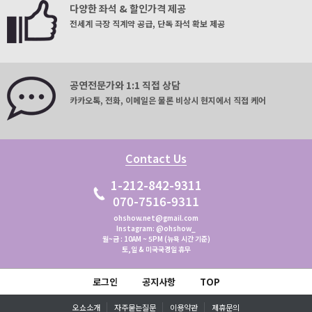
다양한 좌석 & 할인가격 제공
전세계 극장 직계약 공급, 단독 좌석 확보 제공
공연전문가와 1:1 직접 상담
카카오톡, 전화, 이메일은 물론 비상시 현지에서 직접 케어
Contact Us
1-212-842-9311
070-7516-9311
ohshow.net@gmail.com
Instagram: @ohshow_
월~금 : 10AM ~ 5PM (뉴욕 시간 기준)
토,일 & 미국국경일 휴무
로그인
공지사항
TOP
오쇼소개
자주묻는질문
이용약관
제휴문의