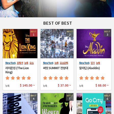
BEST OF BEST
BEST
BEST
BEST
1
2
3
New York
초특가
뉴욕
오쇼
New York
뉴욕
오쇼단독
New York
인기
뉴욕
단독
라이온킹 (The Lion
써밋 SUMMIT 전망대
알라딘 (Aladdin)
King)
$
145.00 ~
$
37.00 ~
$
88.00 ~
뉴욕
뉴욕
뉴욕
BEST
BEST
BEST
4
5
6