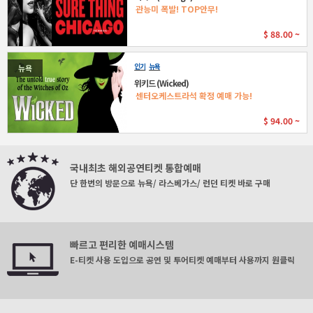
관능미 폭발! TOP안무!
$
88.00 ~
인기
뉴욕
뉴욕
위키드 (Wicked)
센터오케스트라석 확정 예매 가능!
$
94.00 ~
국내최초 해외공연티켓 통합예매
단 한번의 방문으로 뉴욕/ 라스베가스/ 런던 티켓 바로 구매
빠르고 편리한 예매시스템
E-티켓 사용 도입으로 공연 및 투어티켓 예매부터 사용까지 원클릭