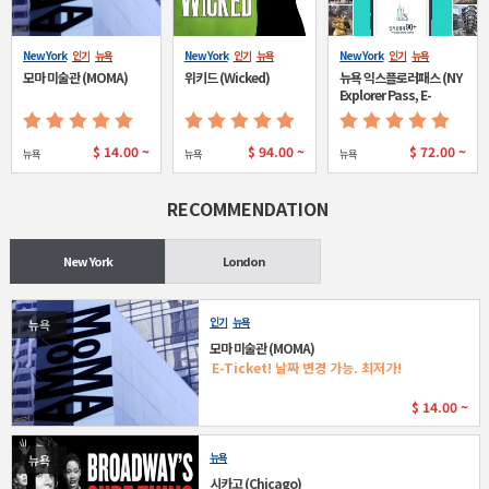
New York
인기
뉴욕
New York
인기
뉴욕
New York
인기
뉴욕
모마 미술관 (MOMA)
위키드 (Wicked)
뉴욕 익스플로러패스 (NY
Explorer Pass, E-
ticket)
$
14.00 ~
$
94.00 ~
$
72.00 ~
뉴욕
뉴욕
뉴욕
RECOMMENDATION
New York
London
인기
뉴욕
뉴욕
모마 미술관 (MOMA)
E-Ticket! 날짜 변경 가능. 최저가!
$
14.00 ~
뉴욕
뉴욕
시카고 (Chicago)