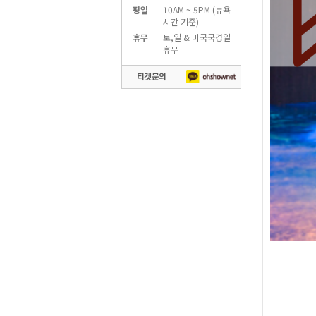
평일
10AM ~ 5PM (뉴욕
시간 기준)
휴무
토,일 & 미국국경일
휴무
티켓문의