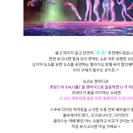
'O 쇼'
묻고 따지지 말고 당연히
추천해드렸습니
한번 보고나면 절대 잊지 못하는 쇼로 아주 유명한 쇼
심지어 오쇼를 보면 오쇼를 공연하는 벨라지오 호텔 숙박 할인혜
미리 구매가 필수인 곳이죠 ?!
오쇼는 한마디로
프랑스어 'EAU (물)' 을 영어식으로 발음하면 O 가 
르레브가 꿈을 의미하는 쇼라면
O 쇼는 제목처럼 물을 위한 물에의한 쇼입니다
스쿠버 다이빙 자격증을 소지한 수중 전무 배우들이
물속에서의 댄스, 싱크로나이즈, 다이빙의
클라스는 여태 봤던 어느 쇼들하고 비교가 안되는 
직접 보시고나면 아실 거에요~!