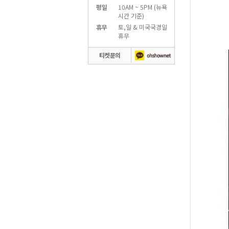
평일
10AM ~ 5PM (뉴욕
시간 기준)
휴무
토,일 & 미국국경일
휴무
티켓문의