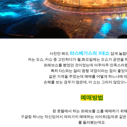
라스베가스의
3
대쇼
사진만
봐도
답게
놀랍
저는
오쇼
,
카쇼
중
고민하다가
월
,
화요일에는
오쇼가
공연을
르레브쇼를
봤었던
것이었는데
아주아주
만족스러
특히
O
쇼와는
달리
원형
극장이라는
점이
좋았
같은
가격을
주었는데
예매를
어떻게
하느냐에
손해를
보는
경우가
많은데
,
이
쇼는
그러지
않았으
예매방법
윈
호텔에서
하는
르레브를
쇼를
예매하기
위
구글링
하나는
자신있어서
여러가지
예매하는
사이트
(
임의로
같은
를
둘러봤는데요
.