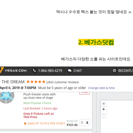
역시나
수수료
텍스
붙는
것이
정말
많네요
ㅠ
.
2. 베가스닷컴
베가스의
다양한
쇼를
파는
사이트인데요
.