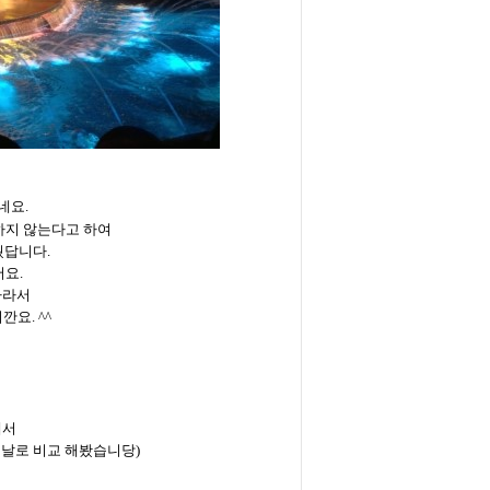
네요
.
하지
않는다고
하여
웠답니다
.
어요
.
따라서
니깐요
. ^^
해서
날로
비교
해봤습니당
)