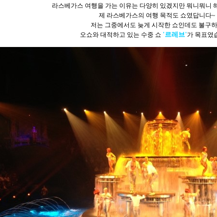
라스베가스
여행을
가는
이유는
다양히
있겠지만
뭐니뭐니
제
라스베가스의
여행
목적도
쇼였답니다
~
저는
그중에서도
늦게
시작한
쇼인데도
불구
오쇼와
대적하고
있는
수중
쇼
'
르레브
'
가
목표였