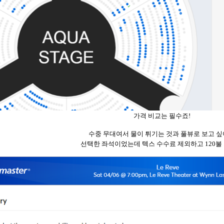
가격
비교는
필수죠
!
수중
무대여서
물이
튀기는
것과
풀뷰로
보고
싶
선택한
좌석이었는데
텍스
수수료
제외하고
120
불