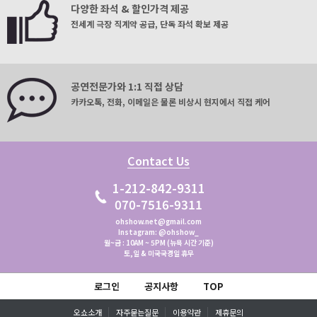
다양한 좌석 & 할인가격 제공
전세계 극장 직계약 공급, 단독 좌석 확보 제공
공연전문가와 1:1 직접 상담
카카오톡, 전화, 이메일은 물론 비상시 현지에서 직접 케어
Contact Us
1-212-842-9311
070-7516-9311
ohshow.net@gmail.com
Instagram: @ohshow_
월~금 : 10AM ~ 5PM (뉴욕 시간 기준)
토,일 & 미국국경일 휴무
로그인
공지사항
TOP
오쇼소개
자주묻는질문
이용약관
제휴문의