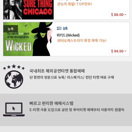
관능미 폭발! TOP안무!
$
88.00 ~
인기
뉴욕
뉴욕
위키드 (Wicked)
센터오케스트라석 확정 예매 가능!
$
94.00 ~
국내최초 해외공연티켓 통합예매
단 한번의 방문으로 뉴욕/ 라스베가스/ 런던 티켓 바로 구매
빠르고 편리한 예매시스템
E-티켓 사용 도입으로 공연 및 투어티켓 예매부터 사용까지 원클릭