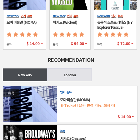
New York
인기
뉴욕
New York
인기
뉴욕
New York
인기
뉴욕
모마 미술관 (MOMA)
위키드 (Wicked)
뉴욕 익스플로러패스 (NY
Explorer Pass, E-
ticket)
$
14.00 ~
$
94.00 ~
$
72.00 ~
뉴욕
뉴욕
뉴욕
RECOMMENDATION
New York
London
인기
뉴욕
뉴욕
모마 미술관 (MOMA)
E-Ticket! 날짜 변경 가능. 최저가!
$
14.00 ~
뉴욕
뉴욕
시카고 (Chicago)