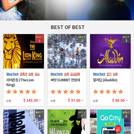
BEST OF BEST
BEST
BEST
BEST
1
2
3
New York
초특가
뉴욕
오쇼
New York
뉴욕
오쇼단독
New York
인기
뉴욕
단독
라이온킹 (The Lion
써밋 SUMMIT 전망대
알라딘 (Aladdin)
King)
$
145.00 ~
$
37.00 ~
$
88.00 ~
뉴욕
뉴욕
뉴욕
BEST
BEST
BEST
4
5
6