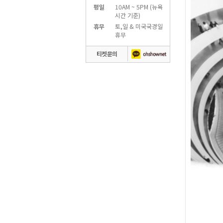
평일
10AM ~ 5PM (뉴욕
시간 기준)
휴무
토,일 & 미국국경일
휴무
티켓문의