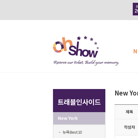
N
New Yo
트래블인사이드
제목
New York
작성자
뉴욕 Best 10