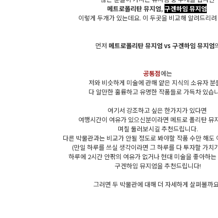
메트로폴리탄 뮤지엄
,
구겐하임 뮤지엄
이렇게 두개가 있는데요. 이 두곳을 비교해 알려드리려
먼저
메트로폴리탄 뮤지엄 vs 구겐하임 뮤지엄
공통점
에는
저와 비슷하게 미술에 관해 얕은 지식의 소유자 
다 알만한 훌륭하고 유명한 작품들로 가득차 있습니
여기서 강조하고 싶은 한가지가 있다면
여행시간이 여유가 있으신분이라면 메트로 폴리탄 뮤
며칠 둘러보시길 추천드립니다.
다른 박물관과는 비교가 안될 정도로 봐야할 작품 수만 해도
(만일 하루를 쓰실 생각이라면 그 하루를 다 투자할 가치가
하루에 2시간 안팎의 여유가 없거나 현대 미술을 좋아하는
구겐하임 뮤지엄을 추천드립니다!
그러면 두 박물관에 대해 더 자세하게 살펴볼까요