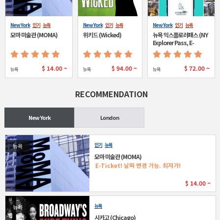
New York
인기
뉴욕
New York
인기
뉴욕
New York
인기
뉴욕
모마 미술관 (MOMA)
위키드 (Wicked)
뉴욕 익스플로러패스 (NY
Explorer Pass, E-
ticket)
$
14.00 ~
$
94.00 ~
$
72.00 ~
뉴욕
뉴욕
뉴욕
RECOMMENDATION
New York
London
인기
뉴욕
뉴욕
모마 미술관 (MOMA)
E-Ticket! 날짜 변경 가능. 최저가!
$
14.00 ~
뉴욕
뉴욕
시카고 (Chicago)