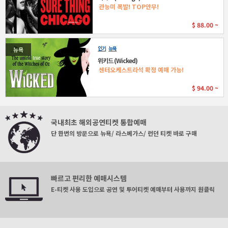
관능미 폭발! TOP안무!
$
88.00 ~
인기
뉴욕
뉴욕
위키드 (Wicked)
센터오케스트라석 확정 예매 가능!
$
94.00 ~
국내최초 해외공연티켓 통합예매
단 한번의 방문으로 뉴욕/ 라스베가스/ 런던 티켓 바로 구매
빠르고 편리한 예매시스템
E-티켓 사용 도입으로 공연 및 투어티켓 예매부터 사용까지 원클릭