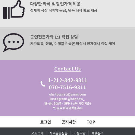
다양한 좌석 & 할인가격 제공
전세계 극장 직계약 공급, 단독 좌석 확보 제공
공연전문가와 1:1 직접 상담
카카오톡, 전화, 이메일은 물론 비상시 현지에서 직접 케어
Contact Us
1-212-842-9311
070-7516-9311
ohshow.net@gmail.com
Instagram: @ohshow_
월~금 : 10AM ~ 5PM (뉴욕 시간 기준)
토,일 & 미국국경일 휴무
로그인
공지사항
TOP
오쇼소개
자주묻는질문
이용약관
제휴문의