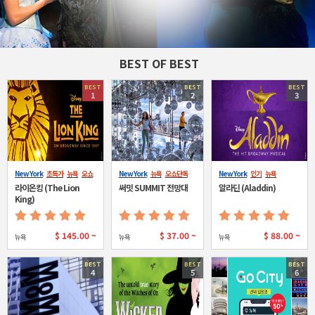
BEST OF BEST
BEST
BEST
BEST
1
2
3
New York
초특가
뉴욕
오쇼
New York
뉴욕
오쇼단독
New York
인기
뉴욕
단독
라이온킹 (The Lion
써밋 SUMMIT 전망대
알라딘 (Aladdin)
King)
$
145.00 ~
$
37.00 ~
$
88.00 ~
뉴욕
뉴욕
뉴욕
BEST
BEST
BEST
4
5
6