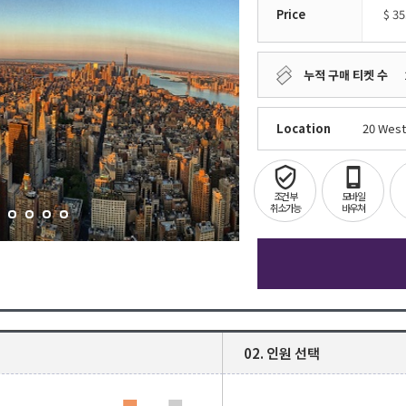
Price
$
35
누적 구매 티켓 수
Location
20 West
조건부
모바일
취소가능
바우쳐
02. 인원 선택