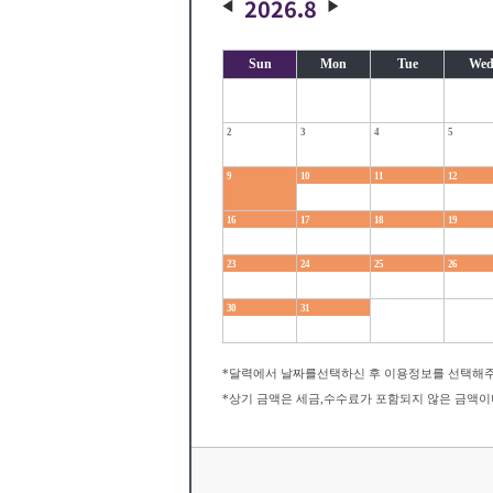
2026.8
Sun
Mon
Tue
We
2
3
4
5
9
10
11
12
16
17
18
19
23
24
25
26
30
31
*달력에서 날짜를선택하신 후 이용정보를 선택해주
*상기 금액은 세금,수수료가 포함되지 않은 금액이며