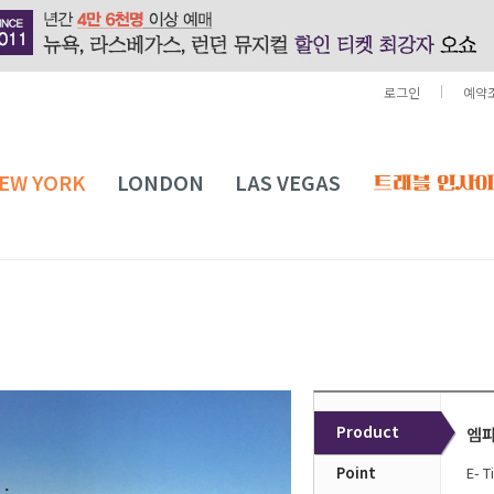
로그인
예약
EW YORK
LONDON
LAS VEGAS
Product
엠파
Point
E- 