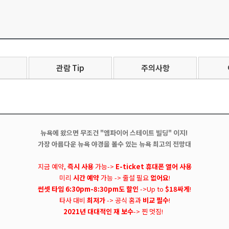
관람 Tip
주의사항
뉴욕에 왔으면 무조건 "엠파이어 스테이트 빌딩" 이지!
가장 아름다운 뉴욕 야경을 볼수 있는 뉴욕 최고의 전망대
지금 예약,
즉시 사용
가능->
E-ticket 휴대폰 열어 사용
미리
시간 예약
가능 -> 줄설 필요
없어요
!
썬셋 타임 6:30pm-8:30pm도 할인
->Up to
$18싸게
!
타사 대비
최저가
-> 공식 홈과
비교 필수
!
2021년 대대적인 재 보수
-> 찐 멋짐!