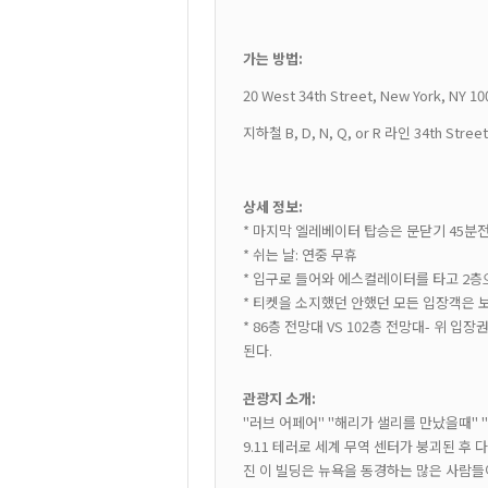
가는 방법:
20 West 34th Street, New York, NY 10
지하철
B, D, N, Q, or R 라인 34th St
상세 정보:
* 마지막 엘레베이터 탑승은 문닫기 45분
* 쉬는 날: 연중 무휴
* 입구로 들어와 에스컬레이터를 타고 2
* 티켓을 소지했던 안했던 모든 입장객은 
* 86층 전망대 VS 102층 전망대- 위 
된다.
관광지 소개:
"러브 어페어" "해리가 샐리를 만났을때"
9.11 테러로 세계 무역 센터가 붕괴된 
진 이 빌딩은 뉴욕을 동경하는 많은 사람들