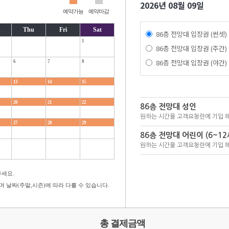
2026년 08월 09일
예약가능
예약마감
d
Thu
Fri
Sat
86층 전망대 입장권 (썬셋)
1
86층 전망대 입장권 (주간)
86층 전망대 입장권 (야간)
6
7
8
13
14
15
20
21
22
86층 전망대 성인
원하는 시간을 고객요청란에 기입 
27
28
29
86층 전망대 어린이 (6~12
원하는 시간을 고객요청란에 기입 
세요.
 날짜(주말,시즌)에 따라 다를 수 있습니다.
총 결제금액