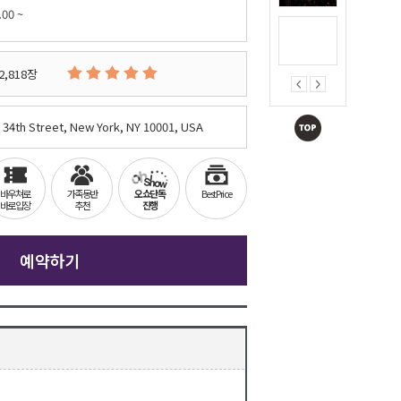
.00 ~
2,818장
 34th Street, New York, NY 10001, USA
바우쳐로
가족동반
오쇼단독
Best Price
바로입장
추천
진행
예약하기