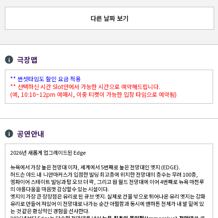
다른 날짜 보기
극장맵
** 썬셋타임도 할인 요금 적용
** 선택하신 시간 Slot안에서 가능한 시간으로 예약해드립니다.
(예, 10:10~12pm 예매시, 이중 티켓이 가능한 입장 타임으로 예약됨)
공연안내
2026년 새롭게 업그레이드된 Edge
뉴욕에서 가장 높은 전망대 이자, 세계에서 5번째로 높은 전망대인 엣지 (EDGE).
허드슨 야드 내 니만마커스가 입점한 빌딩 최고층에 위치한 전망대의 층수는 무려 100층,
엠파이어 스테이트 빌딩과 탑 오브 더 락, 그리고 원 월드 전망대에 이어 4번째로 뉴욕 마천루
의 아름다움을 마음껏 감상할수 있는 시설이다.
엣지의 가장 큰 장장점은 유리로 된 큐브 엣지. 실제로 건물 밖으로 튀어나온 유리 엣지는 강화
유리로 만들어 져있어 이 전망대로 나가는 순간 아찔함과 동시에 맨하튼 전체가 내 발 밑에 있
는 것 같은 환상적인 경험을 선사한다.