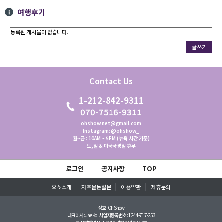
여행후기
등록된 게시물이 없습니다.
글쓰기
Contact Us
1-212-842-9311
070-7516-9311
ohshow.net@gmail.com
Instagram: @ohshow_
월~금 : 10AM ~ 5PM (뉴욕 시간 기준)
토,일 & 미국국경일 휴무
로그인
공지사항
TOP
오쇼소개
자주묻는질문
이용약관
제휴문의
상호 : Oh Show
대표이사 : Jae Ko | 사업자등록번호 : 1244-717-253