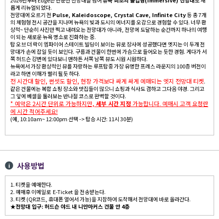
2026년부터 Edge는 단순한 전망대를 넘어
뉴욕 최초의 몰입형(Immersive) 전망대
로 새
롭게 리뉴얼되었다.
전망대에 오르기 전
Pulse, Kaleidoscope, Crystal Cave, Infinite City
등 총 7개
의 체험형 전시 공간을 지나며 뉴욕의 빛과 도시의 에너지를 오감으로 경험할 수 있다. 너무 환
상적~ 단순히 사진만 찍고 내려오는 전망대가 아니라, 전망에 도달하는 순간까지 하나의 여행
이 되는 새로운 뉴욕 명소로 진화하는 중.
탑 오브 더 락이 엠파이어 스테이트 빌딩이 보이는 뷰로 장사에 성공했다면 엣지는 이 두개 전
망대가 손에 잡일 듯이 보인다. 구름과 건물이 한번에 가슴으로 들어오는 듯한 경험. 게다가 서
쪽 허드슨 강변에 있다보니 맨하튼 서쪽 남쪽 뷰도 시원 시원하다.
뉴욕에서 가장 환상적인 뷰를 자랑하는 루프탑중 가장 유명한 프레스 라운지의 100층 버전이
라고 하면 이해가 빨리 될듯 하다.
전 시간대 할인, 썬셋도 할인, 현장 가격보다 싸게 싸게 예매되는 엣지 전망대 티켓
.
같은 건물에는 복합 쇼핑 장소와 맛집들이 많으니 쇼핑과 식사도 겸하고 그다음 야경. 그리고
그 앞에 베셀을 둘러보는 반나절 코스로 완벽할 것이다.
* 예약은 2시간 단위로 가능하지만,
세부 시간 지정
가능합니다. 예매시 고객 요청란
에 시간 적어주세요!
(예, 10:10am~ 12:00pm 선택 -> 탑승 시간: 11시 30분)
사용방법
1. 티켓을 예매한다.
2. 예매후 이메일로 E-Ticket 을 전송받는다.
3. 티켓 (QR코드, 휴대폰 열어서 가능)을 지참하여 도착해서 전망대에 바로 올라간다.
★
전망대 입구: 허드슨 야드 내 니만마커스 건물 안 4층