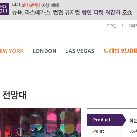
로그인
예약
EW YORK
LONDON
LAS VEGAS
E 전망대
Product
허든
Point
26