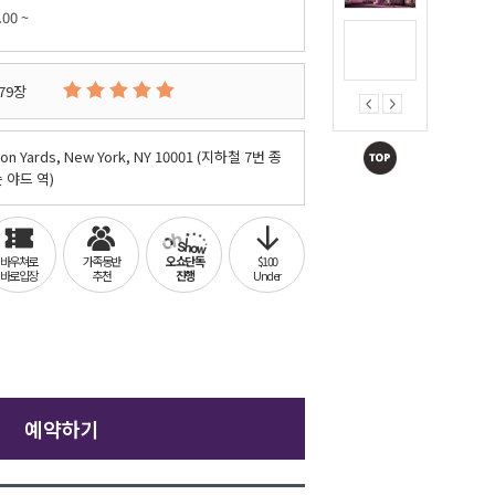
.00 ~
79장
on Yards, New York, NY 10001 (지하철 7번 종
 야드 역)
바우쳐로
가족동반
오쇼단독
$100
바로입장
추천
진행
Under
예약하기