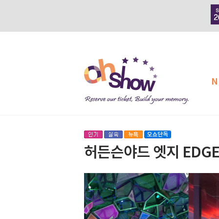
N
허든슨야드 엣지 EDG