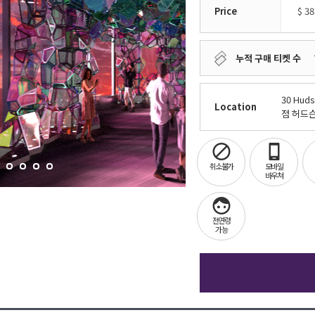
Price
$
38
누적 구매 티켓 수
30 Huds
Location
점 허드슨
취소불가
모바일
바우쳐
전연령
가능