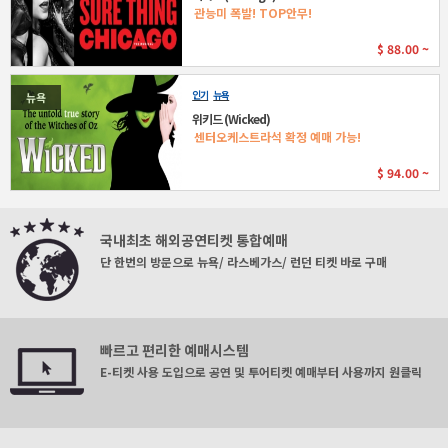
관능미 폭발! TOP안무!
$
88.00 ~
인기
뉴욕
뉴욕
위키드 (Wicked)
센터오케스트라석 확정 예매 가능!
$
94.00 ~
국내최초 해외공연티켓 통합예매
단 한번의 방문으로 뉴욕/ 라스베가스/ 런던 티켓 바로 구매
빠르고 편리한 예매시스템
E-티켓 사용 도입으로 공연 및 투어티켓 예매부터 사용까지 원클릭