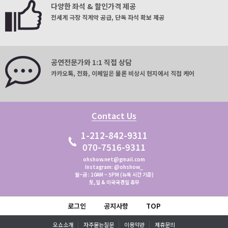
다양한 좌석 & 할인가격 제공
전세계 극장 직계약 공급, 단독 좌석 확보 제공
공연전문가와 1:1 직접 상담
카카오톡, 전화, 이메일은 물론 비상시 현지에서 직접 케어
Contact Us
1-212-842-9311
070-7516-9311
ohshow.net@gmail.com
Instagram: @ohshow_
월~금 : 10AM ~ 5PM (뉴욕 시간 기준)
토,일 & 미국국경일 휴무
로그인
공지사항
TOP
오쇼소개
자주묻는질문
이용약관
제휴문의