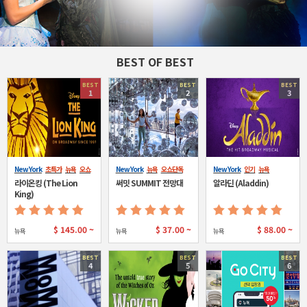
BEST OF BEST
BEST
BEST
BEST
1
2
3
New York
초특가
뉴욕
오쇼
New York
뉴욕
오쇼단독
New York
인기
뉴욕
단독
라이온킹 (The Lion
써밋 SUMMIT 전망대
알라딘 (Aladdin)
King)
$
145.00 ~
$
37.00 ~
$
88.00 ~
뉴욕
뉴욕
뉴욕
BEST
BEST
BEST
4
5
6