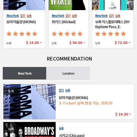
New York
인기
뉴욕
New York
인기
뉴욕
New York
인기
뉴욕
모마 미술관 (MOMA)
위키드 (Wicked)
뉴욕 익스플로러패스 (NY
Explorer Pass, E-
ticket)
$
14.00 ~
$
94.00 ~
$
72.00 ~
뉴욕
뉴욕
뉴욕
RECOMMENDATION
New York
London
인기
뉴욕
뉴욕
모마 미술관 (MOMA)
E-Ticket! 날짜 변경 가능. 최저가!
$
14.00 ~
뉴욕
뉴욕
시카고 (Chicago)