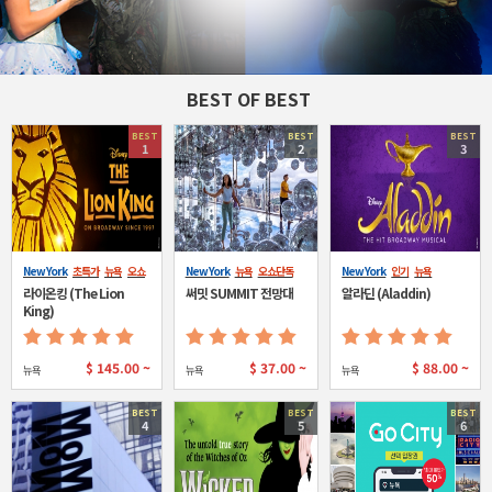
BEST OF BEST
BEST
BEST
BEST
1
2
3
New York
초특가
뉴욕
오쇼
New York
뉴욕
오쇼단독
New York
인기
뉴욕
단독
라이온킹 (The Lion
써밋 SUMMIT 전망대
알라딘 (Aladdin)
King)
$
145.00 ~
$
37.00 ~
$
88.00 ~
뉴욕
뉴욕
뉴욕
BEST
BEST
BEST
4
5
6