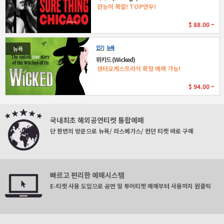
관능미 폭발! TOP안무!
$
88.00 ~
인기
뉴욕
뉴욕
위키드 (Wicked)
센터오케스트라석 확정 예매 가능!
$
94.00 ~
국내최초 해외공연티켓 통합예매
단 한번의 방문으로 뉴욕/ 라스베가스/ 런던 티켓 바로 구매
빠르고 편리한 예매시스템
E-티켓 사용 도입으로 공연 및 투어티켓 예매부터 사용까지 원클릭