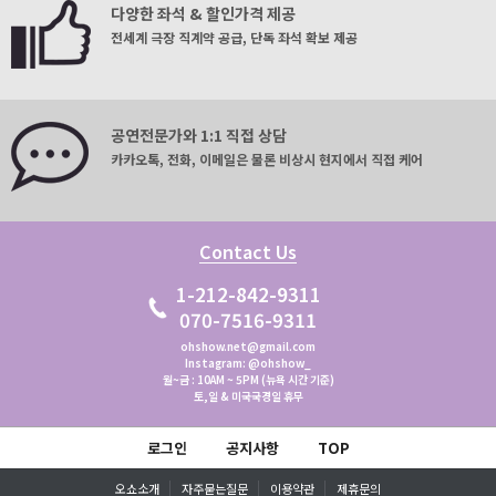
다양한 좌석 & 할인가격 제공
전세계 극장 직계약 공급, 단독 좌석 확보 제공
공연전문가와 1:1 직접 상담
카카오톡, 전화, 이메일은 물론 비상시 현지에서 직접 케어
Contact Us
1-212-842-9311
070-7516-9311
ohshow.net@gmail.com
Instagram: @ohshow_
월~금 : 10AM ~ 5PM (뉴욕 시간 기준)
토,일 & 미국국경일 휴무
로그인
공지사항
TOP
오쇼소개
자주묻는질문
이용약관
제휴문의