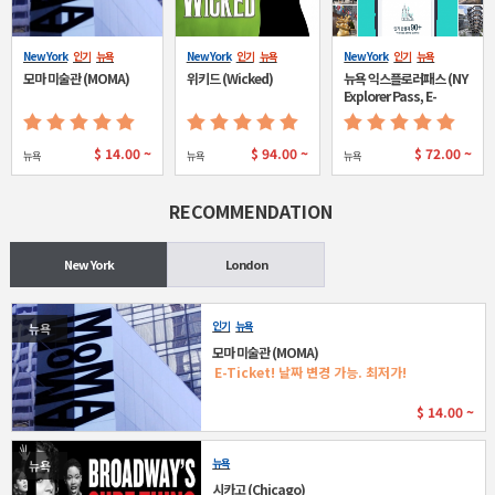
New York
인기
뉴욕
New York
인기
뉴욕
New York
인기
뉴욕
모마 미술관 (MOMA)
위키드 (Wicked)
뉴욕 익스플로러패스 (NY
Explorer Pass, E-
ticket)
$
14.00 ~
$
94.00 ~
$
72.00 ~
뉴욕
뉴욕
뉴욕
RECOMMENDATION
New York
London
인기
뉴욕
뉴욕
모마 미술관 (MOMA)
E-Ticket! 날짜 변경 가능. 최저가!
$
14.00 ~
뉴욕
뉴욕
시카고 (Chicago)