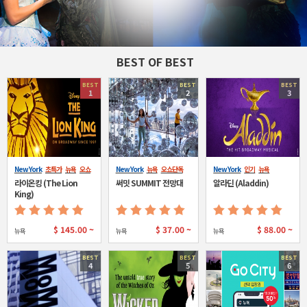
BEST OF BEST
BEST
BEST
BEST
1
2
3
New York
초특가
뉴욕
오쇼
New York
뉴욕
오쇼단독
New York
인기
뉴욕
단독
라이온킹 (The Lion
써밋 SUMMIT 전망대
알라딘 (Aladdin)
King)
$
145.00 ~
$
37.00 ~
$
88.00 ~
뉴욕
뉴욕
뉴욕
BEST
BEST
BEST
4
5
6