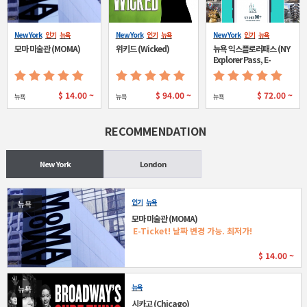
New York
인기
뉴욕
New York
인기
뉴욕
New York
인기
뉴욕
모마 미술관 (MOMA)
위키드 (Wicked)
뉴욕 익스플로러패스 (NY
Explorer Pass, E-
ticket)
$
14.00 ~
$
94.00 ~
$
72.00 ~
뉴욕
뉴욕
뉴욕
RECOMMENDATION
New York
London
인기
뉴욕
뉴욕
모마 미술관 (MOMA)
E-Ticket! 날짜 변경 가능. 최저가!
$
14.00 ~
뉴욕
뉴욕
시카고 (Chicago)