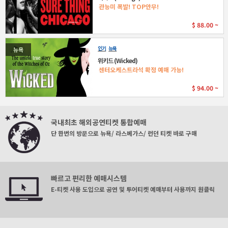
관능미 폭발! TOP안무!
$
88.00 ~
인기
뉴욕
뉴욕
위키드 (Wicked)
센터오케스트라석 확정 예매 가능!
$
94.00 ~
국내최초 해외공연티켓 통합예매
단 한번의 방문으로 뉴욕/ 라스베가스/ 런던 티켓 바로 구매
빠르고 편리한 예매시스템
E-티켓 사용 도입으로 공연 및 투어티켓 예매부터 사용까지 원클릭