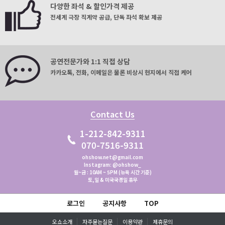
다양한 좌석 & 할인가격 제공
전세계 극장 직계약 공급, 단독 좌석 확보 제공
공연전문가와 1:1 직접 상담
카카오톡, 전화, 이메일은 물론 비상시 현지에서 직접 케어
Contact Us
1-212-842-9311
070-7516-9311
ohshow.net@gmail.com
Instagram: @ohshow_
월~금 : 10AM ~ 5PM (뉴욕 시간 기준)
토,일 & 미국국경일 휴무
로그인
공지사항
TOP
오쇼소개
자주묻는질문
이용약관
제휴문의